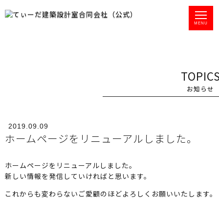
て
MENU
ぃ
ー
だ
建
TOPIC
築
設
お知らせ
計
室
合
2019.09.09
同
ホームページをリニューアルしました。
会
社
は
ホームページをリニューアルしました。
、
新しい情報を発信していければと思います。
住
宅
これからも変わらないご愛顧のほどよろしくお願いいたします。
か
ら