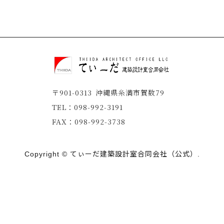
工
場
・
商
業
施
設
や
医
〒901-0313
沖縄県糸満市賀数79
療
介
TEL：
098-992-3191
護
FAX：
098-992-3738
施
設
・
Copyright © てぃーだ建築設計室合同会社（公式）.
公
共
施
設
等
幅
広