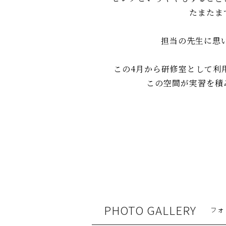
実
たまたま
績
に
よ
担当の先生に思
り
ご
要
この4月から研修室として利
望
この空間が実習を積
に
合
わ
せ
て
ご
提
案
で
き
る
か
PHOTO GALLERY
フォ
と
思