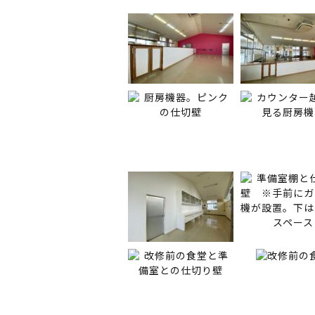
い
ま
す
。
沖
縄
県
糸
満
市
賀
数
に
あ
る
建
築
設
計
事
務