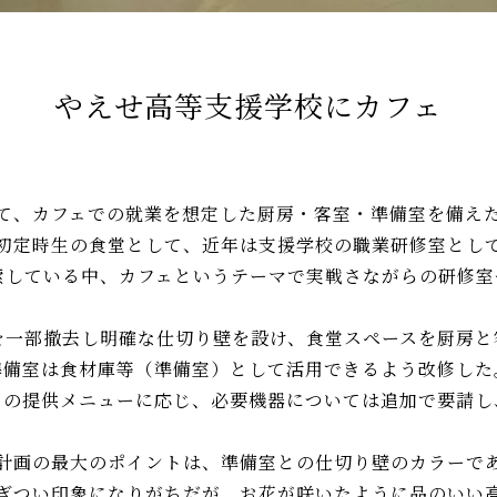
やえせ高等支援学校にカフェ
て、カフェでの就業を想定した厨房・客室・準備室を備え
当初定時生の食堂として、近年は支援学校の職業研修室とし
索している中、カフェというテーマで実戦さながらの研修室
を一部撤去し明確な仕切り壁を設け、食堂スペースを厨房と
準備室は食材庫等（準備室）として活用できるよう改修した
ェの提供メニューに応じ、必要機器については追加で要請し
計画の最大のポイントは、準備室との仕切り壁のカラーで
ぎつい印象になりがちだが、お花が咲いたように品のいい