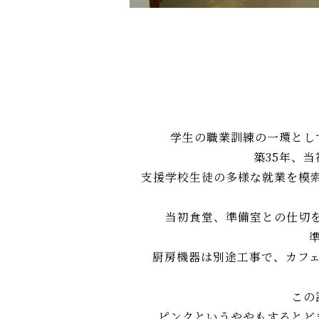
幅
広
く
設
計
実
績
の
あ
学生の職業訓練の一環とし
る
築35年、
会
社
支援学校生徒の多様な就業を模
で
す
当初食堂、準備室との仕切
。
多
く
厨房機器は別途工事で、カフ
の
経
験
この
と
ピンクというややもするとど