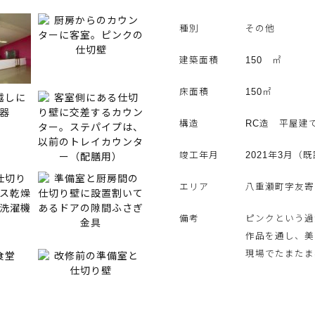
種別
その他
建築面積
150 ㎡
床面積
150㎡
構造
RC造 平屋建
竣工年月
2021年3月（既
エリア
八重瀬町字友寄
備考
ピンクという過
作品を通し、美
現場でたまたま