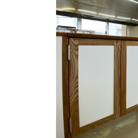
ら
工
場
・
商
業
施
設
や
医
療
介
護
施
設
・
公
共
施
設
等