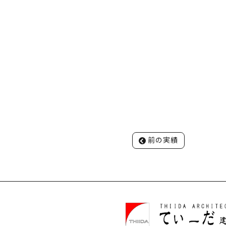
所
で
す
。
1
級
建
築
士
,
一
級
投
建
前の実績
稿
築
ナ
士
ビ
の
ゲ
事
ー
務
シ
所
ョ
で
ン
す