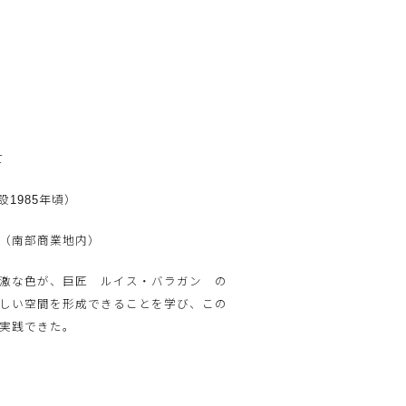
て
設1985年頃）
（南部商業地内）
激な色が、巨匠 ルイス・バラガン の
しい空間を形成できることを学び、この
実践できた。