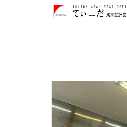
て
ぃ
ー
だ
建
築
設
計
室
合
同
会
社
は
、
住
宅
か