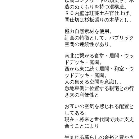
鉄筋コンクリートの頑丈さ、木
造のぬくもりを持つ混構造。
ＲＣ内壁は珪藻土左官仕上げ、
間仕切は杉板張りの木壁とし、
極力自然素材を使用。
計画の特徴として、パブリック
空間の連続性があり、
南北に繋がる食堂・居間・ウッ
ドデッキ・庭園。
西から東に続く居間・和室・ウ
ッドデッキ・庭園。
人の集える空間を意識し、
敷地東側に位置する親宅との行
き来の利便性と
お互いの空気を感じれる配置と
してある。
現在・将来と世代間で共に支え
合うことにより
生まれる暮らしの余裕と豊かさ