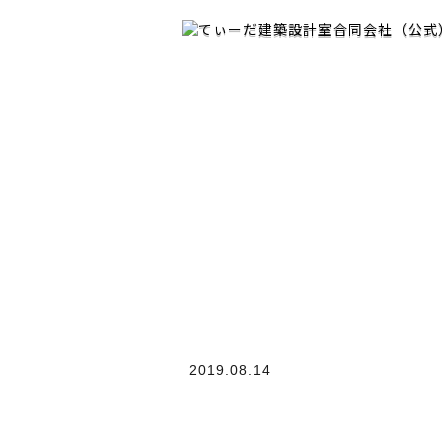
て
ぃ
ー
だ
建
築
設
計
室
合
同
会
社
は
、
住
2019.08.14
宅
か
ら