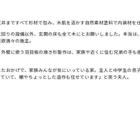
天井まですべて杉材で包み、木肌を活かす自然素材塗料で内装材を
水回りの設備以外、玄関の床も全て木にとお願いしました。本当は
意欲満々の施主。
。外壁に使う羽目板の焼き杉製作は、家族や近くに住む兄弟の手も借
したおかげで、家族みんなが気にいっている家。主人と中学生の息
っていて、棚やちょっとした造作も任せています』と笑う夫人。