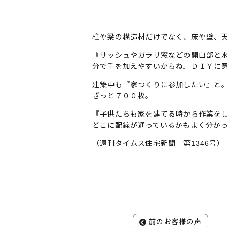
工
場
・
商
柱や梁の構造材だけでなく、床や壁、
業
施
『サッシュやガラリ窓などの開口部と
設
分で手を加えやすいからね』ＤＩＹに
や
建築中も『家つくりに参加したい』と
医
ざっと７００枚。
療
介
『子供たちも家を建てる時から作業を
護
どこに配線が通っているかもよく分か
施
設
（週刊タイムス住宅新聞 第1346号）
・
公
共
施
設
等
投
幅
前のお客様の声
稿
広