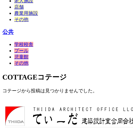
老人施設
店舗
農業用施設
その他
公共
学校校舎
プール
児童館
その他
COTTAGE
コテージ
コテージから投稿は見つかりませんでした。