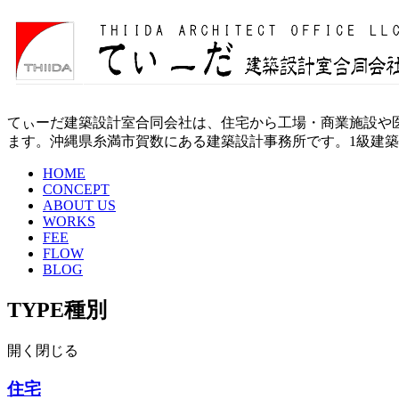
てぃーだ建築設計室合同会社は、住宅から工場・商業施設や
ます。沖縄県糸満市賀数にある建築設計事務所です。1級建築
HOME
CONCEPT
ABOUT US
WORKS
FEE
FLOW
BLOG
TYPE
種別
開く
閉じる
住宅