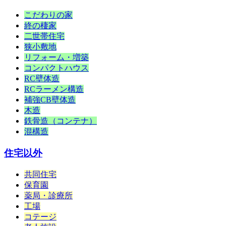
こだわりの家
終の棲家
二世帯住宅
狭小敷地
リフォーム・増築
コンパクトハウス
RC壁体造
RCラーメン構造
補強CB壁体造
木造
鉄骨造（コンテナ）
混構造
住宅以外
共同住宅
保育園
薬局・診療所
工場
コテージ