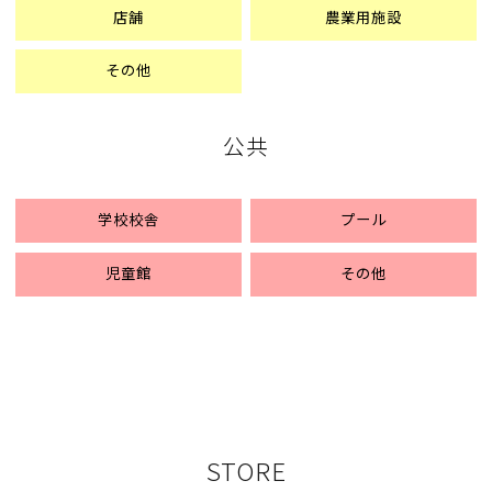
く
店舗
農業用施設
設
計
その他
実
績
の
公共
あ
る
会
学校校舎
プール
社
で
す
児童館
その他
。
多
く
の
経
験
と
実
STORE
績