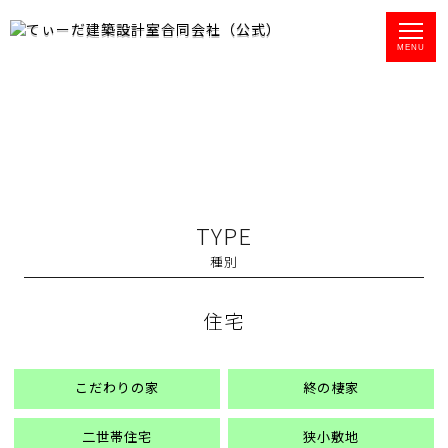
て
MENU
ぃ
ー
だ
建
築
設
計
室
TYPE
合
同
種別
会
社
住宅
は
、
住
宅
こだわりの家
終の棲家
か
ら
二世帯住宅
狭小敷地