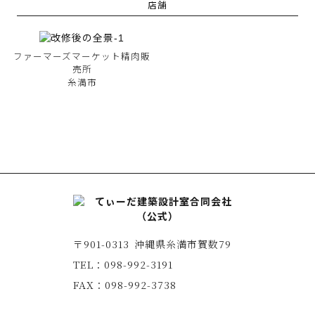
店舗
に
よ
り
ご
ファーマーズマーケット精肉販
要
売所
望
糸満市
に
合
わ
せ
て
ご
提
案
で
き
〒901-0313
沖縄県糸満市賀数79
る
か
TEL：
098-992-3191
と
FAX：
098-992-3738
思
い