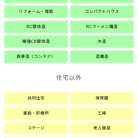
工
場
リフォーム・増築
コンパクトハウス
・
商
業
RC壁体造
RCラーメン構造
施
設
補強CB壁体造
木造
や
医
鉄骨造（コンテナ）
混構造
療
介
護
住宅以外
施
設
・
公
共同住宅
保育園
共
施
薬局・診療所
工場
設
等
コテージ
老人施設
幅
広